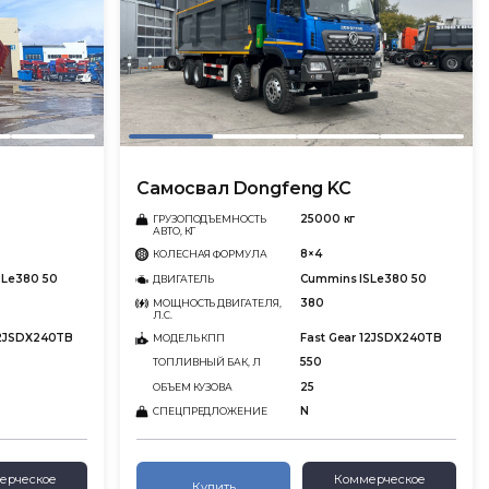
Самосвал Dongfeng KC
25000 кг
ГРУЗОПОДЪЕМНОСТЬ
АВТО, КГ
8×4
КОЛЕСНАЯ ФОРМУЛА
SLe380 50
Cummins ISLe380 50
ДВИГАТЕЛЬ
380
МОЩНОСТЬ ДВИГАТЕЛЯ,
Л.С.
12JSDX240TB
Fast Gear 12JSDX240TB
МОДЕЛЬ КПП
550
ТОПЛИВНЫЙ БАК, Л
25
ОБЪЕМ КУЗОВА
N
СПЕЦПРЕДЛОЖЕНИЕ
ерческое
Коммерческое
Купить