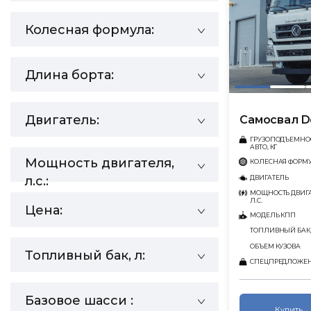
Колесная формула:
Длина борта:
Двигатель:
Самосвал D
ГРУЗОПОДЪЕМНО
АВТО, КГ
Мощность двигателя,
КОЛЕСНАЯ ФОРМ
ДВИГАТЕЛЬ
л.с.:
МОЩНОСТЬ ДВИГА
Л.С.
Цена:
МОДЕЛЬ КПП
ТОПЛИВНЫЙ БАК,
ОБЪЕМ КУЗОВА
Топливный бак, л:
СПЕЦПРЕДЛОЖЕ
Базовое шасси :
Купить