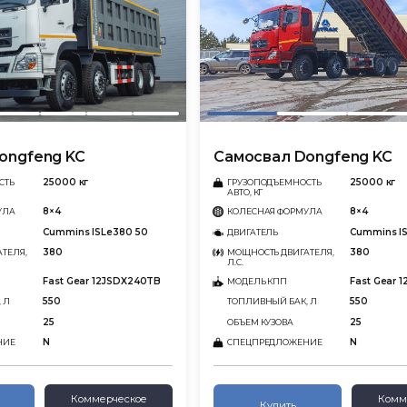
ongfeng KC
Самосвал Dongfeng KC
25000 кг
25000 кг
СТЬ
ГРУЗОПОДЪЕМНОСТЬ
АВТО, КГ
8×4
8×4
УЛА
КОЛЕСНАЯ ФОРМУЛА
Cummins ISLe380 50
Cummins I
ДВИГАТЕЛЬ
380
380
ТЕЛЯ,
МОЩНОСТЬ ДВИГАТЕЛЯ,
Л.С.
Fast Gear 12JSDX240TB
Fast Gear 
МОДЕЛЬ КПП
550
550
 Л
ТОПЛИВНЫЙ БАК, Л
25
25
ОБЪЕМ КУЗОВА
N
N
НИЕ
СПЕЦПРЕДЛОЖЕНИЕ
Коммерческое
Комм
Купить