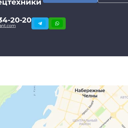
ецтехники
34-20-20
ant.com