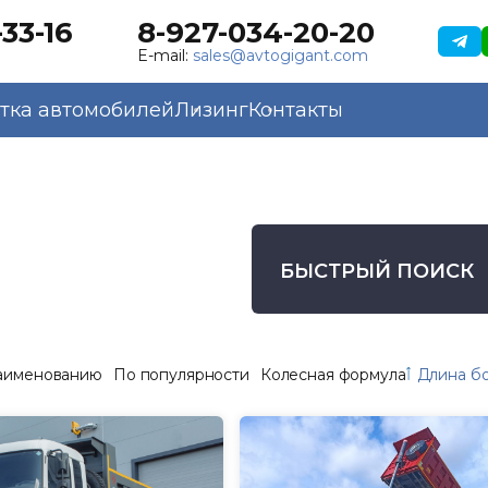
33-16
8-927-034-20-20
E-mail:
sales@avtogigant.com
тка автомобилей
Лизинг
Контакты
БЫСТРЫЙ ПОИСК
аименованию
По популярности
Колесная формула
Длина б