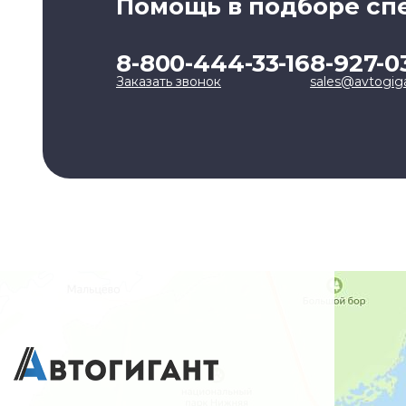
Помощь в подборе сп
8-800-444-33-16
8-927-0
Заказать звонок
sales@avtogig