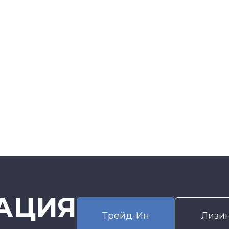
АЦИЯ
Трейд-Ин
Лизи