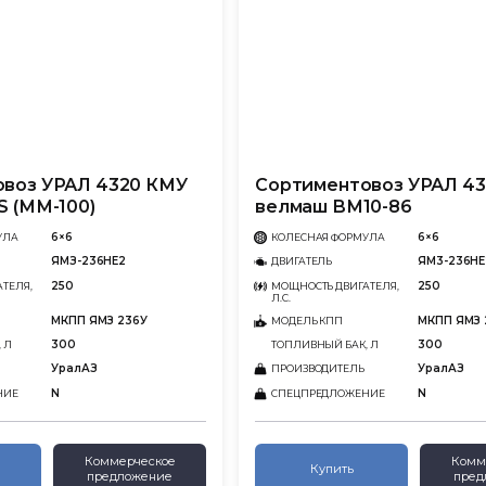
воз УРАЛ 4320 КМУ
Сортиментовоз УРАЛ 4
S (ММ-100)
велмаш ВМ10-86
6×6
6×6
УЛА
КОЛЕСНАЯ ФОРМУЛА
ЯМЗ-236НЕ2
ЯМ3-236НЕ
ДВИГАТЕЛЬ
250
250
ТЕЛЯ,
МОЩНОСТЬ ДВИГАТЕЛЯ,
Л.С.
МКПП ЯМЗ 236У
МКПП ЯМЗ 
МОДЕЛЬ КПП
300
300
 Л
ТОПЛИВНЫЙ БАК, Л
УралАЗ
УралАЗ
ПРОИЗВОДИТЕЛЬ
N
N
НИЕ
СПЕЦПРЕДЛОЖЕНИЕ
Коммерческое
Комм
Купить
предложение
пред