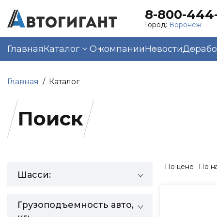
8-800-444-
Город:
Воронеж
Главная
Каталог
О компании
Новости
Дорабо
Главная
Каталог
Поиск
По цене
По н
Шасси:
Грузоподъемность авто,