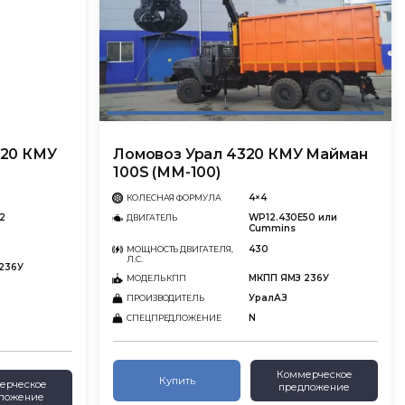
320 КМУ
Ломовоз Урал 4320 КМУ Майман
100S (ММ-100)
4×4
КОЛЕСНАЯ ФОРМУЛА
2
WP12.430E50 или
ДВИГАТЕЛЬ
Cummins
430
МОЩНОСТЬ ДВИГАТЕЛЯ,
Л.С.
236У
МКПП ЯМЗ 236У
МОДЕЛЬ КПП
УралАЗ
ПРОИЗВОДИТЕЛЬ
N
СПЕЦПРЕДЛОЖЕНИЕ
Коммерческое
Купить
ерческое
предложение
ложение