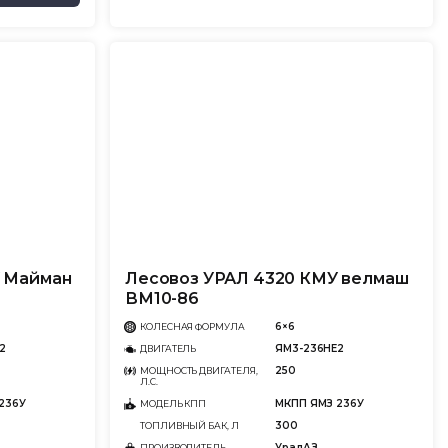
У Майман
Лесовоз УРАЛ 4320 КМУ велмаш
ВМ10-86
6×6
КОЛЕСНАЯ ФОРМУЛА
2
ЯМ3-236НЕ2
ДВИГАТЕЛЬ
250
МОЩНОСТЬ ДВИГАТЕЛЯ,
Л.С.
236У
МКПП ЯМЗ 236У
МОДЕЛЬ КПП
300
ТОПЛИВНЫЙ БАК, Л
УралАЗ
ПРОИЗВОДИТЕЛЬ