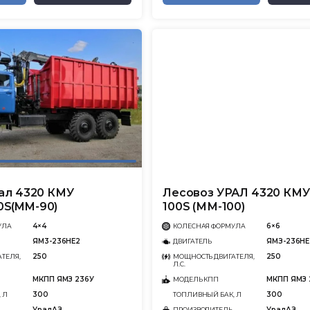
ал 4320 КМУ
Лесовоз УРАЛ 4320 КМ
S(MM-90)
100S (ММ-100)
4×4
6×6
УЛА
КОЛЕСНАЯ ФОРМУЛА
ЯМ3-236НЕ2
ЯМЗ-236НЕ
ДВИГАТЕЛЬ
250
250
ТЕЛЯ,
МОЩНОСТЬ ДВИГАТЕЛЯ,
Л.С.
МКПП ЯМЗ 236У
МКПП ЯМЗ 
МОДЕЛЬ КПП
300
300
 Л
ТОПЛИВНЫЙ БАК, Л
УралАЗ
УралАЗ
ПРОИЗВОДИТЕЛЬ