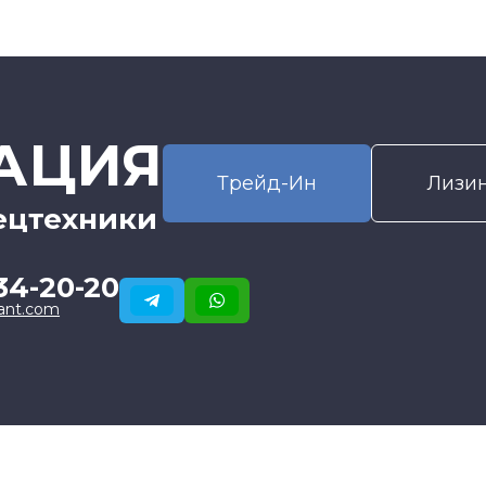
АЦИЯ
Трейд-Ин
Лизи
ецтехники
34-20-20
ant.com