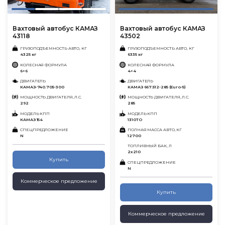
Вахтовый автобус КАМАЗ
Вахтовый автобус КАМАЗ
43118
43502
ГРУЗОПОДЪЕМНОСТЬ АВТО, КГ
ГРУЗОПОДЪЕМНОСТЬ АВТО, КГ
4325 кг
6335 кг
КОЛЕСНАЯ ФОРМУЛА
КОЛЕСНАЯ ФОРМУЛА
6×6
4×4
ДВИГАТЕЛЬ
ДВИГАТЕЛЬ
КАМАЗ-740.705-300
КАМАЗ 667.512-285 (Euro-5)
МОЩНОСТЬ ДВИГАТЕЛЯ, Л.С.
МОЩНОСТЬ ДВИГАТЕЛЯ, Л.С.
292
285
МОДЕЛЬ КПП
МОДЕЛЬ КПП
КАМАЗ 154
1310TO
СПЕЦПРЕДЛОЖЕНИЕ
ПОЛНАЯ МАССА АВТО, КГ
N
12700
ТОПЛИВНЫЙ БАК, Л
2х210
Купить
СПЕЦПРЕДЛОЖЕНИЕ
N
Коммерческое предложение
Купить
Коммерческое предложение