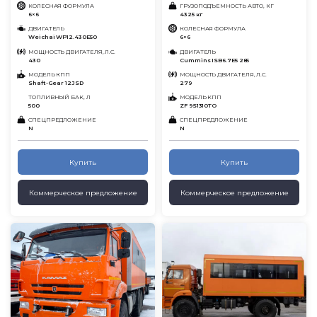
КОЛЕСНАЯ ФОРМУЛА
ГРУЗОПОДЪЕМНОСТЬ АВТО, КГ
6×6
4325 кг
ДВИГАТЕЛЬ
КОЛЕСНАЯ ФОРМУЛА
Weichai WP12.430E50
6×6
МОЩНОСТЬ ДВИГАТЕЛЯ, Л.С.
ДВИГАТЕЛЬ
430
Cummins ISB6.7E5 285
МОДЕЛЬ КПП
МОЩНОСТЬ ДВИГАТЕЛЯ, Л.С.
Shaft-Gear 12JSD
279
ТОПЛИВНЫЙ БАК, Л
МОДЕЛЬ КПП
500
ZF 9S1310TO
СПЕЦПРЕДЛОЖЕНИЕ
СПЕЦПРЕДЛОЖЕНИЕ
N
N
Купить
Купить
Коммерческое предложение
Коммерческое предложение