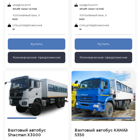
МОДЕЛЬ КПП
МОДЕЛЬ КПП
Shaft-Gear 12JSD
Shaft-Gear 12JSD
ТОПЛИВНЫЙ БАК, Л
ТОПЛИВНЫЙ БАК, Л
500
500
СПЕЦПРЕДЛОЖЕНИЕ
СПЕЦПРЕДЛОЖЕНИЕ
N
N
Купить
Купить
Коммерческое предложение
Коммерческое предложение
Вахтовый автобус
Вахтовый автобус КАМАЗ
Shacman X3000
5350