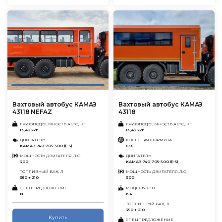
Вахтовый автобус КАМАЗ
Вахтовый автобус КАМАЗ
43118 NEFAZ
43118
ГРУЗОПОДЪЕМНОСТЬ АВТО, КГ
ГРУЗОПОДЪЕМНОСТЬ АВТО, КГ
13,425 кг
13,425 кг
ДВИГАТЕЛЬ
КОЛЕСНАЯ ФОРМУЛА
KАMАЗ 740.705-300 (E-5)
6×6
МОЩНОСТЬ ДВИГАТЕЛЯ, Л.С.
ДВИГАТЕЛЬ
300
KАMАЗ 740.705-300 (E-5)
ТОПЛИВНЫЙ БАК, Л
МОЩНОСТЬ ДВИГАТЕЛЯ, Л.С.
350 + 210
300
СПЕЦПРЕДЛОЖЕНИЕ
МОДЕЛЬ КПП
N
154
ТОПЛИВНЫЙ БАК, Л
350 + 210
Купить
СПЕЦПРЕДЛОЖЕНИЕ