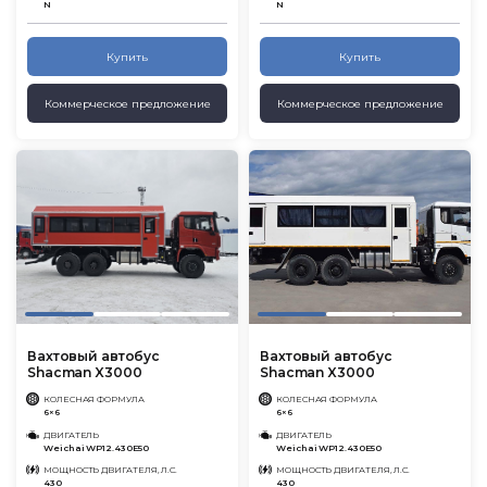
N
N
Купить
Купить
Коммерческое предложение
Коммерческое предложение
Вахтовый автобус
Вахтовый автобус
Shacman X3000
Shacman X3000
КОЛЕСНАЯ ФОРМУЛА
КОЛЕСНАЯ ФОРМУЛА
6×6
6×6
ДВИГАТЕЛЬ
ДВИГАТЕЛЬ
Weichai WP12.430E50
Weichai WP12.430E50
МОЩНОСТЬ ДВИГАТЕЛЯ, Л.С.
МОЩНОСТЬ ДВИГАТЕЛЯ, Л.С.
430
430