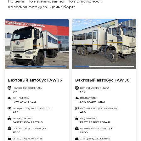
По цене
По наименованию
По популярности
Колесная формула
Длина борта
Вахтовый автобус FAW J6
Вахтовый автобус FAW J6
КОЛЕСНАЯ ФОРМУЛА
КОЛЕСНАЯ ФОРМУЛА
6×4
6×4
ДВИГАТЕЛЬ
ДВИГАТЕЛЬ
FAW CA6DM-42E51
FAW CA6DM-42E51
МОЩНОСТЬ ДВИГАТЕЛЯ, Л.С.
МОЩНОСТЬ ДВИГАТЕЛЯ, Л.С.
420
420
МОДЕЛЬ КПП
МОДЕЛЬ КПП
FAST 12 JSDX220TA-B
FAST 12 JSDX220TA-B
ПОЛНАЯ МАССА АВТО, КГ
ПОЛНАЯ МАССА АВТО, КГ
35100
35100
СПЕЦПРЕДЛОЖЕНИЕ
СПЕЦПРЕДЛОЖЕНИЕ