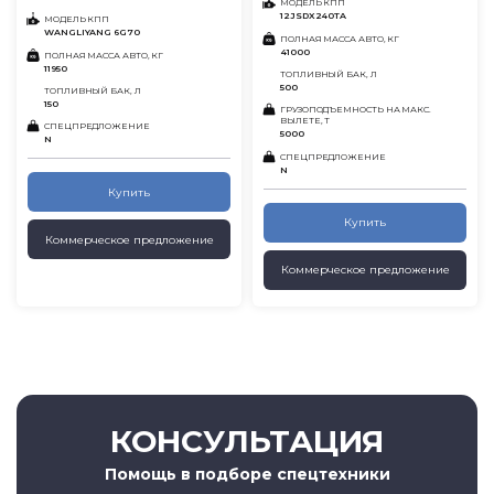
МОДЕЛЬ КПП
12JSDX240TA
МОДЕЛЬ КПП
WANGLIYANG 6G70
ПОЛНАЯ МАССА АВТО, КГ
41000
ПОЛНАЯ МАССА АВТО, КГ
11950
ТОПЛИВНЫЙ БАК, Л
500
ТОПЛИВНЫЙ БАК, Л
150
ГРУЗОПОДЪЕМНОСТЬ НА МАКС.
ВЫЛЕТЕ, Т
СПЕЦПРЕДЛОЖЕНИЕ
5000
N
СПЕЦПРЕДЛОЖЕНИЕ
N
Купить
Купить
Коммерческое предложение
Коммерческое предложение
КОНСУЛЬТАЦИЯ
Помощь в подборе спецтехники