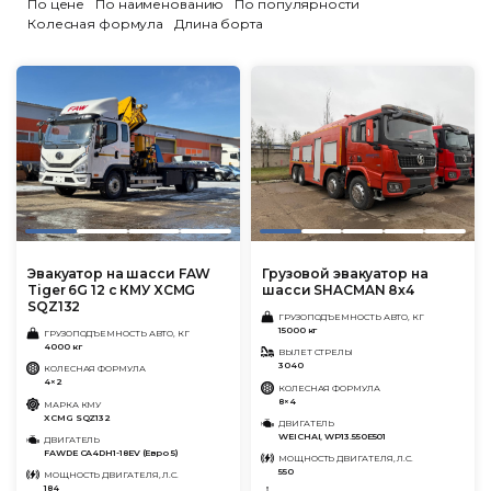
По цене
По наименованию
По популярности
Колесная формула
Длина борта
Эвакуатор на шасси FAW
Грузовой эвакуатор на
Tiger 6G 12 с КМУ XCMG
шасси SHACMAN 8x4
SQZ132
ГРУЗОПОДЪЕМНОСТЬ АВТО, КГ
15000 кг
ГРУЗОПОДЪЕМНОСТЬ АВТО, КГ
4000 кг
ВЫЛЕТ СТРЕЛЫ
3040
КОЛЕСНАЯ ФОРМУЛА
4×2
КОЛЕСНАЯ ФОРМУЛА
8×4
МАРКА КМУ
XCMG SQZ132
ДВИГАТЕЛЬ
WEICHAI, WP13.550E501
ДВИГАТЕЛЬ
FAWDE CA4DH1-18EV (Евро 5)
МОЩНОСТЬ ДВИГАТЕЛЯ, Л.С.
550
МОЩНОСТЬ ДВИГАТЕЛЯ, Л.С.
184