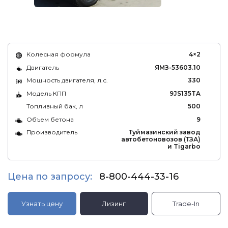
Колесная формула
4×2
Двигатель
ЯМЗ-53603.10
Мощность двигателя, л.с.
330
Модель КПП
9JS135TA
Топливный бак, л
500
Объем бетона
9
Производитель
Туймазинский завод
автобетоновозов (ТЗА)
и Tigarbo
Цена по запросу:
8-800-444-33-16
Узнать цену
Лизинг
Trade-In