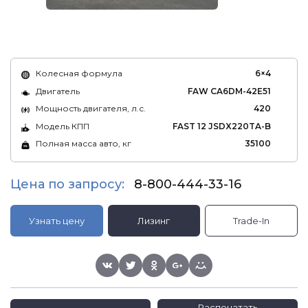
Колесная формула
6×4
Двигатель
FAW CA6DM-42E51
Мощность двигателя, л.с.
420
Модель КПП
FAST 12 JSDX220TA-B
Полная масса авто, кг
35100
Цена по запросу:
8-800-444-33-16
Узнать цену
Лизинг
Trade-In
Распечатать