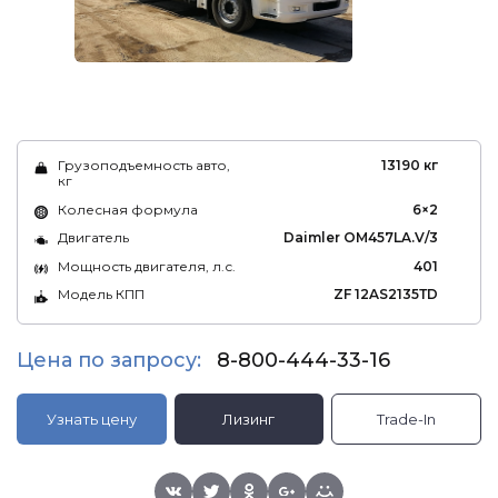
Грузоподъемность авто,
13190 кг
кг
Колесная формула
6×2
Двигатель
Daimler OM457LA.V/3
Мощность двигателя, л.с.
401
Модель КПП
ZF 12AS2135ТD
Цена по запросу:
8-800-444-33-16
Узнать цену
Лизинг
Trade-In