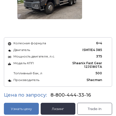
Колесная формула
6×4
Двигатель
ISM11E4 385
Мощность двигателя, л.с.
375
Модель КПП
Shaanix Fast Gear
12JS180TA
Топливный бак, л
500
Производитель
Shacman
Цена по запросу:
8-800-444-33-16
Узнать цену
Лизинг
Trade-In