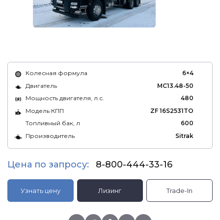
Колесная формула
6×4
Двигатель
MC13.48-50
Мощность двигателя, л.с.
480
Модель КПП
ZF 16S2531TO
Топливный бак, л
600
Производитель
Sitrak
Цена по запросу:
8-800-444-33-16
Узнать цену
Лизинг
Trade-In