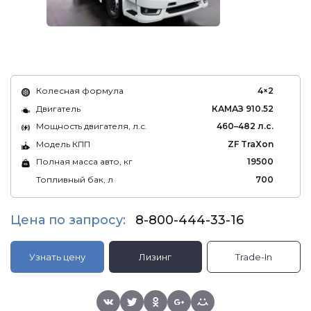
Колесная формула
4×2
Двигатель
КАМАЗ 910.52
Мощность двигателя, л.с.
460–482 л.с.
Модель КПП
ZF TraXon
Полная масса авто, кг
19500
Топливный бак, л
700
Цена по запросу:
8-800-444-33-16
Узнать цену
Лизинг
Trade-In