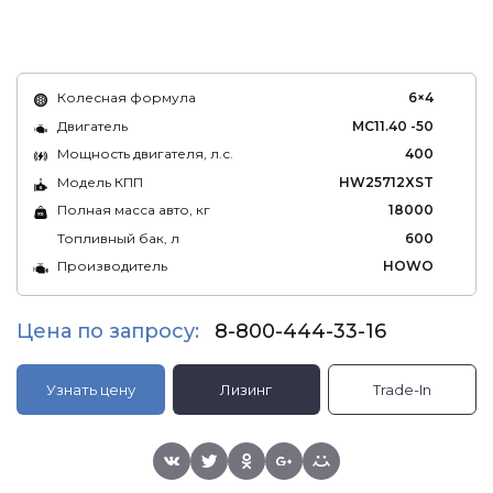
Колесная формула
6×4
Двигатель
MC11.40 -50
Мощность двигателя, л.с.
400
Модель КПП
HW25712XST
Полная масса авто, кг
18000
Топливный бак, л
600
Производитель
HOWO
Цена по запросу:
8-800-444-33-16
Узнать цену
Лизинг
Trade-In